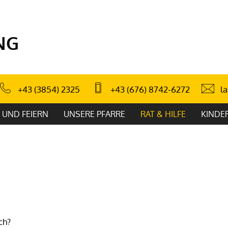
NG
l
+43 (3854) 2325
+43 (676) 8742-6272
 UND FEIERN
UNSERE PFARRE
RAT & HILFE
KINDE
ch?