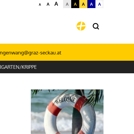
A
A
A
A
A
A
A
A
angenwang@graz-seckau.at
RGARTEN/KRIPPE